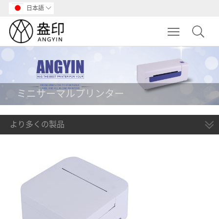
日本語

Toggle main m
ミニサーマルプリンター
より多くの製品